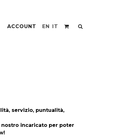
ACCOUNT
EN
IT
ità, servizio, puntualità,
n nostro incaricato per poter
w!