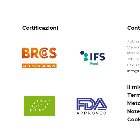
Certificazioni
Cont
T&C s.r.
Via Po
Pesaro-
Tel: +
Fax: +
info@tr
Il m
Term
Meto
Note
Cook