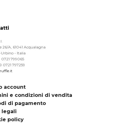
atti
l.
le 26/A, 61041 Acqualagna
Urbino - Italia
39 0721 799065
39 0721 797259
uffle.it
io account
ini e condizioni di vendita
di di pagamento
 legali
ie policy